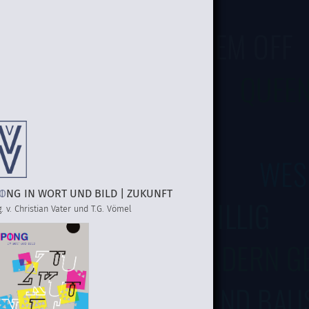
AUS DEM OFF
QUEEN
WES
O
I
NG
IN WORT UND BILD | ZUKUNFT
NEIDWILLIG
. v. Christian Vater und T.G. Vömel
DAS ERINNERN AUS ADERN G
IN BOGEN UND BAU