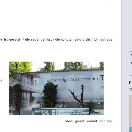
OS)
P
hg