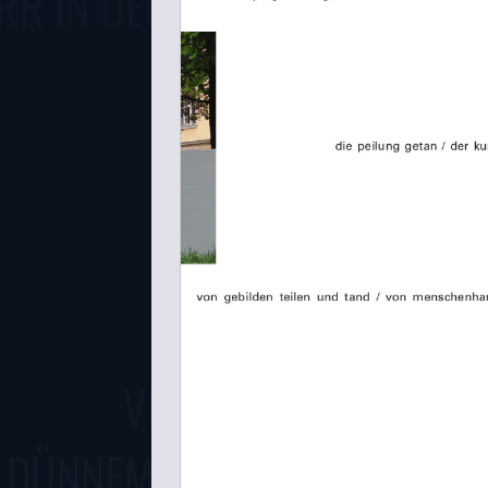
RR IN DEN EWIGEN TAG
(ATEML
VERKLEBTE FLÜGEL
 DÜNNEM HÄUTCHEN